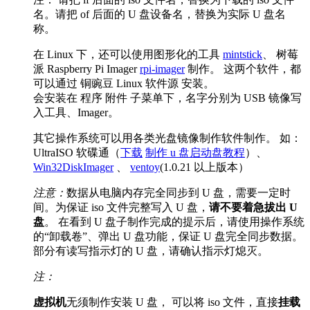
名。请把 of 后面的 U 盘设备名，替换为实际 U 盘名
称。
在 Linux 下，还可以使用图形化的工具
mintstick
、 树莓
派 Raspberry Pi Imager
rpi-imager
制作。 这两个软件，都
可以通过 铜豌豆 Linux 软件源 安装。
会安装在 程序 附件 子菜单下，名字分别为 USB 镜像写
入工具、Imager。
其它操作系统可以用各类光盘镜像制作软件制作。 如：
UltraISO 软碟通（
下载
制作 u 盘启动盘教程
）、
Win32DiskImager
、
ventoy
(1.0.21 以上版本）
注意：
数据从电脑内存完全同步到 U 盘，需要一定时
间。为保证 iso 文件完整写入 U 盘，
请不要着急拔出 U
盘
。 在看到 U 盘子制作完成的提示后，请使用操作系统
的“卸载卷”、弹出 U 盘功能，保证 U 盘完全同步数据。
部分有读写指示灯的 U 盘，请确认指示灯熄灭。
注：
虚拟机
无须制作安装 U 盘， 可以将 iso 文件，直接
挂载