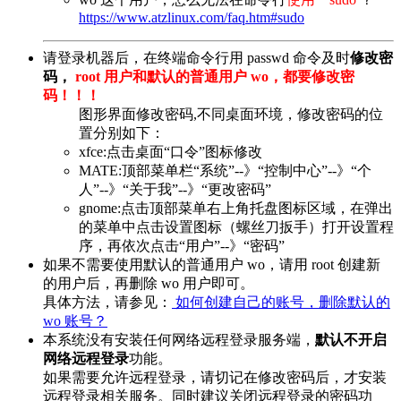
https://www.atzlinux.com/faq.htm#sudo
请登录机器后，在终端命令行用 passwd 命令及时
修改密
码，
root 用户和默认的普通用户 wo，都要修改密
码！！！
图形界面修改密码,不同桌面环境，修改密码的位
置分别如下：
xfce:点击桌面“口令”图标修改
MATE:顶部菜单栏“系统”--》“控制中心”--》“个
人”--》“关于我”--》“更改密码”
gnome:点击顶部菜单右上角托盘图标区域，在弹出
的菜单中点击设置图标（螺丝刀扳手）打开设置程
序，再依次点击“用户”--》“密码”
如果不需要使用默认的普通用户 wo，请用 root 创建新
的用户后，再删除 wo 用户即可。
具体方法，请参见：
如何创建自己的账号，删除默认的
wo 账号？
本系统没有安装任何网络远程登录服务端，
默认不开启
网络远程登录
功能。
如果需要允许远程登录，请切记在修改密码后，才安装
远程登录相关服务。同时建议关闭远程登录的密码功